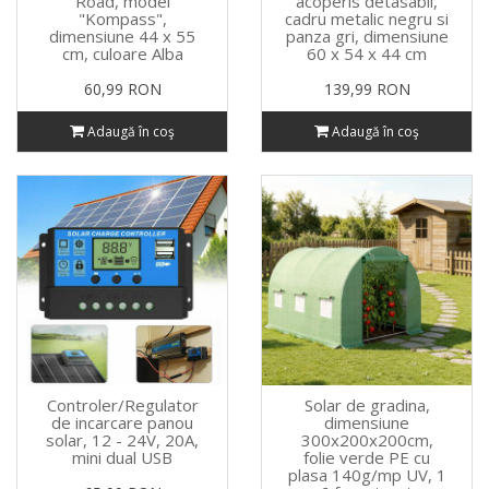
Road, model
acoperis detasabil,
"Kompass",
cadru metalic negru si
dimensiune 44 x 55
panza gri, dimensiune
cm, culoare Alba
60 x 54 x 44 cm
60,99 RON
139,99 RON
Adaugă în coş
Adaugă în coş
Controler/Regulator
Solar de gradina,
de incarcare panou
dimensiune
solar, 12 - 24V, 20A,
300x200x200cm,
mini dual USB
folie verde PE cu
plasa 140g/mp UV, 1