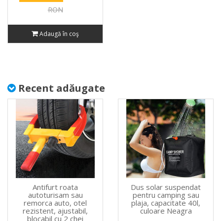
RON
Adaugă în coş
Recent adăugate
Antifurt roata
Dus solar suspendat
autoturisam sau
pentru camping sau
remorca auto, otel
plaja, capacitate 40l,
rezistent, ajustabil,
culoare Neagra
blocabil cu 2 chei