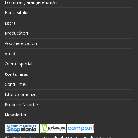
Formular garanții/returnări
Harta sitului
Extra
Producători
Vouchere cadou
Afiliați
Oferte speciale
Contul meu
Contul meu
Istoric comenzi
Produse favorite
Newsletter
Vă invităm să vizitați și celelalte magazine ale noastre: