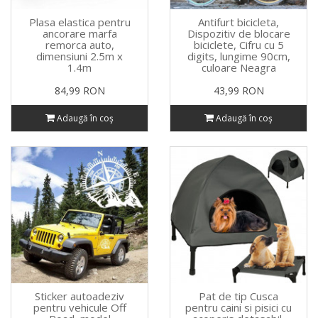
Plasa elastica pentru
Antifurt bicicleta,
ancorare marfa
Dispozitiv de blocare
remorca auto,
biciclete, Cifru cu 5
dimensiuni 2.5m x
digits, lungime 90cm,
1.4m
culoare Neagra
84,99 RON
43,99 RON
Adaugă în coş
Adaugă în coş
Sticker autoadeziv
Pat de tip Cusca
pentru vehicule Off
pentru caini si pisici cu