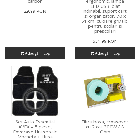
carbon
ergonomic, lampa
LED USB, blat
inclinabil, suport carti
29,99 RON
si organizator, 70 x
51 cm, culoare gri/alb,
pentru scolari si
prescolari
551,99 RON
Adaugă în coş
Adaugă în coş
Set Auto Essential
Filtru boxa, crossover
AVEX – 5 piese,
cu 2 cai, 300W / 8
Covorase Universale
Ohm
Mocheta + Husa