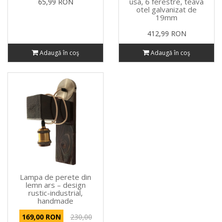
usa, 6 ferestre, teava
65,99 RON
otel galvanizat de
19mm
412,99 RON
Adaugă în coş
Adaugă în coş
Lampa de perete din
lemn ars – design
rustic-industrial,
handmade
169,00 RON
230,00