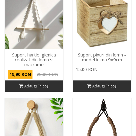
Suport hartie igienica
Suport pixuri din lemn -
realizat din lemn si
model inima 9x9cm
macrame
15,00 RON
19,90 RON
28,00 RON
Adaugă în coş
Adaugă în coş