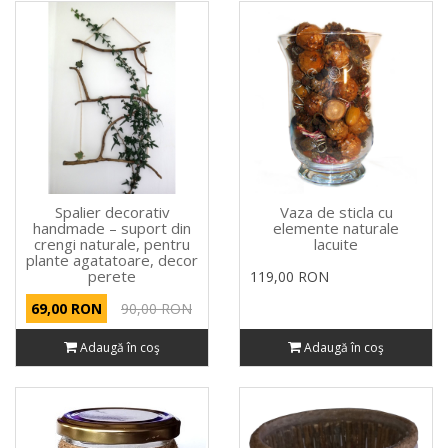
Spalier decorativ
Vaza de sticla cu
handmade – suport din
elemente naturale
crengi naturale, pentru
lacuite
plante agatatoare, decor
perete
119,00 RON
69,00 RON
90,00 RON
Adaugă în coş
Adaugă în coş