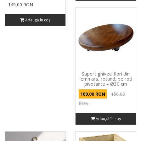
149,00 RON
Adaugă în coş
Suport ghiveci flori din
lemn ars, rotund, pe roti
pivotante – Ø30 cm
109,00 RON
150,00
RON
Adaugă în coş