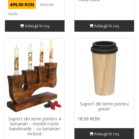
499,00 RON
650,00
RON
Adaugă în coş
Adaugă în coş
Suport din lemn pentru
pixuri
Suport din lemn pentru 4
18,00 RON
lumanari – model rustic
handmade – cu lumanari
incluse
Adaugă în coş