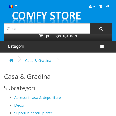
0 produs(e) - 0,00 RON
Categorii
Casa & Gradina
Casa & Gradina
Subcategorii
Accesorii casa & depozitare
Decor
Suporturi pentru plante