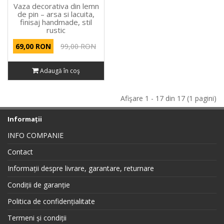
Vaza decorativa din lemn
de pin – arsa si lacuita,
finisaj handmade, stil
rustic
69,00 RON
99,00 RON
Adaugă în coş
Afişare 1 - 17 din 17 (1 pagini)
Informații
INFO COMPANIE
Contact
Informații despre livrare, garantare, returnare
Condiții de garanție
Politica de confidențialitate
Termeni și condiții