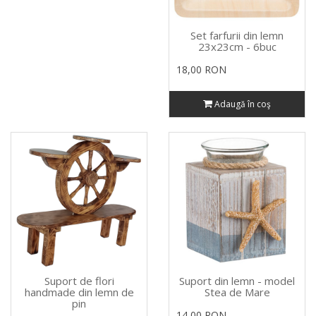
Set farfurii din lemn
23x23cm - 6buc
18,00 RON
Adaugă în coş
Suport de flori
Suport din lemn - model
handmade din lemn de
Stea de Mare
pin
14,00 RON